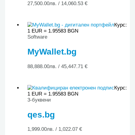
27,500.00
лв.
/ 14,060.53 €
Курс:
1 EUR = 1.95583 BGN
Software
MyWallet.bg
88,888.00
лв.
/ 45,447.71 €
Курс:
1 EUR = 1.95583 BGN
3-буквени
qes.bg
1,999.00
лв.
/ 1,022.07 €