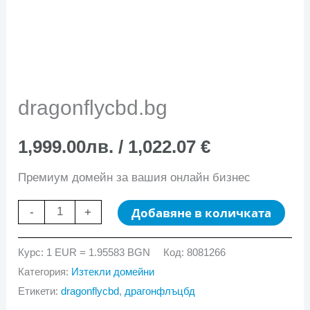
dragonflycbd.bg
1,999.00
лв.
/ 1,022.07 €
Премиум домейн за вашия онлайн бизнес
количество
Добавяне в количката
-
+
за
dragonflycbd.bg
Курс: 1 EUR = 1.95583 BGN
Код:
8081266
Категория:
Изтекли домейни
Етикети:
dragonflycbd
,
драгонфлъцбд