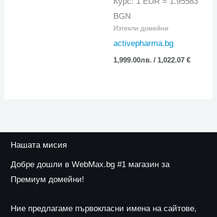
Курс: 1 EUR = 1.95583
BGN
Изтекли домейни
activepharma.bg
1,999.00
лв.
/ 1,022.07 €
Нашата мисия
Добре дошли в WebMax.bg #1 магазин за
Премиум домейни!
Ние предлагаме първокласни имена на сайтове,