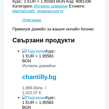
Курс: 1 EUR = 1.95583 BGN
Код:
8081338
Категория:
Изтекли домейни
Етикети:
eternalyouth
,
етерналъоутх
Описание
Премиум домейн за вашия онлайн бизнес
Свързани продукти
Курс:
1 EUR = 1.95583
BGN
Изтекли домейни
chantilly.bg
1,999.00
лв.
/
1,022.07 €
Курс:
1 EUR = 1.95583
BGN