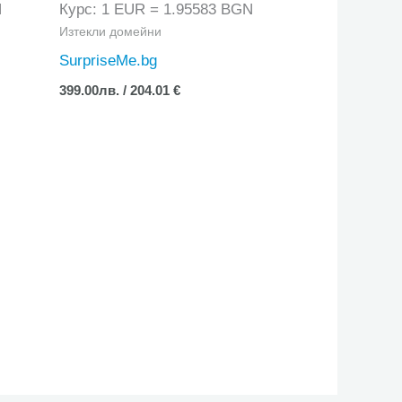
N
Курс: 1 EUR = 1.95583 BGN
Изтекли домейни
SurpriseMe.bg
399.00
лв.
/ 204.01 €