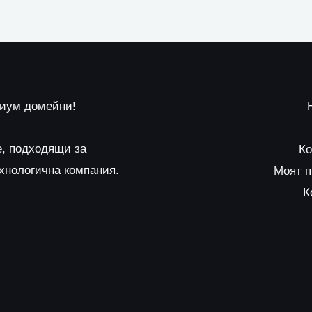
миум домейни!
е, подходящи за
Ко
ехнологична компания.
Моят 
К