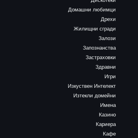
Дискотеки
Домашни любимци
Дрехи
Жилищни сгради
Залози
Запознанства
Застраховки
Здравни
Игри
Изкуствен Интелект
Изтекли домейни
Имена
Казино
Кариера
Кафе