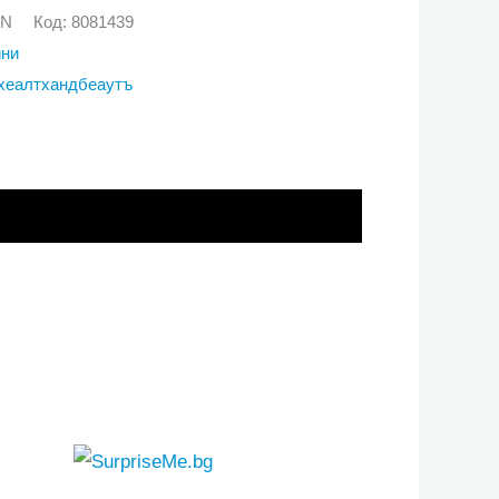
GN
Код:
8081439
йни
хеалтхандбеаутъ