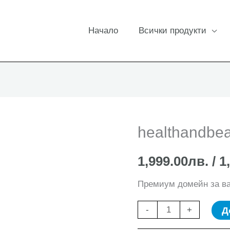
Начало
Всички продукти
healthandbea
1,999.00
лв.
/ 1
Премиум домейн за в
количество
Д
-
+
за