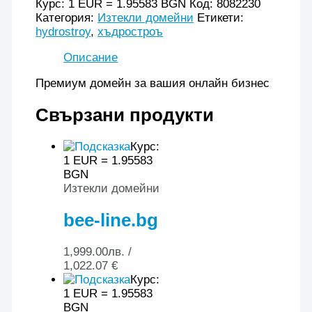
Курс: 1 EUR = 1.95583 BGN
Код:
8082230
Категория:
Изтекли домейни
Етикети:
hydrostroy
,
хъдростроъ
Описание
Премиум домейн за вашия онлайн бизнес
Свързани продукти
Курс:
1 EUR = 1.95583
BGN
Изтекли домейни
bee-line.bg
1,999.00
лв.
/
1,022.07 €
Курс:
1 EUR = 1.95583
BGN