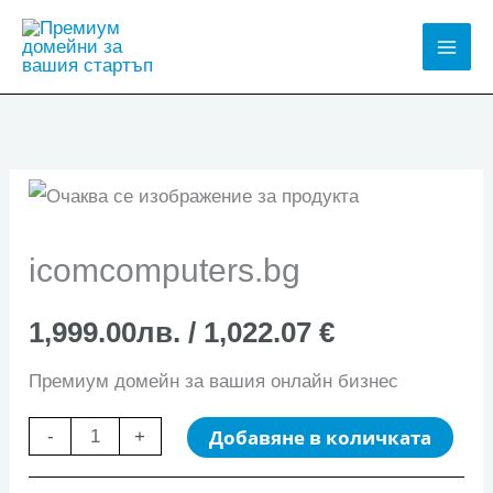
Skip
to
Mai
content
Men
icomcomputers.bg
1,999.00
лв.
/ 1,022.07 €
Премиум домейн за вашия онлайн бизнес
количество
Добавяне в количката
-
+
за