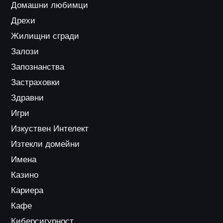
Домашни любимци
Дрехи
Жилищни сгради
Залози
Запознанства
Застраховки
Здравни
Игри
Изкуствен Интелект
Изтекли домейни
Имена
Казино
Кариера
Кафе
Киберсигурност