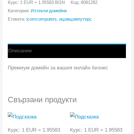
icomcomputers.bg
Курс: 1 EUR = 1.95583 BGN
Код:
8081282
Категория:
Изтекли домейни
Етикети:
icomcomputers
,
ицомцомпутерс
Описание
Премиум домейн за вашия онлайн бизнес
Свързани продукти
Курс: 1 EUR = 1.95583
Курс: 1 EUR = 1.95583