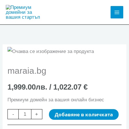
Skip
to
Mai
content
Men
maraia.bg
1,999.00
лв.
/ 1,022.07 €
Премиум домейн за вашия онлайн бизнес
количество
Добавяне в количката
-
+
за