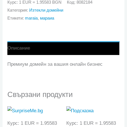
maraia.bg
Курс: 1 EUR = 1.95583 BGN
Код:
8082184
Категория:
Изтекли домейни
Етикети:
maraia
,
мараиа
Описание
Премиум домейн за вашия онлайн бизнес
Свързани продукти
Курс: 1 EUR = 1.95583
Курс: 1 EUR = 1.95583