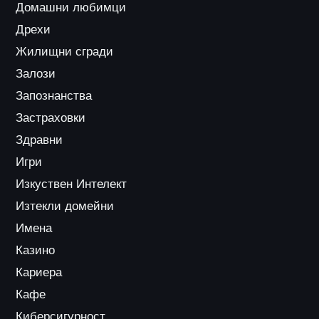
Домашни любимци
Дрехи
Жилищни сгради
Залози
Запознанства
Застраховки
Здравни
Игри
Изкуствен Интелект
Изтекли домейни
Имена
Казино
Кариера
Кафе
Киберсигурност