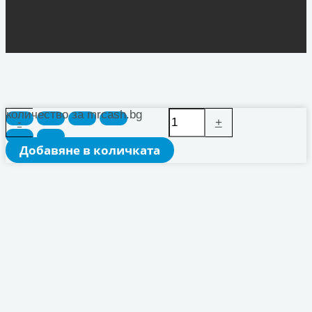
количество за mrcash.bg
-
+
Добавяне в количката