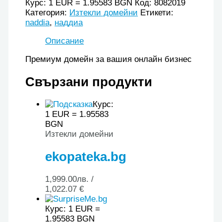
Курс: 1 EUR = 1.95583 BGN
Код:
8082019
Категория:
Изтекли домейни
Етикети:
naddia
,
наддиа
Описание
Премиум домейн за вашия онлайн бизнес
Свързани продукти
Курс:
1 EUR = 1.95583
BGN
Изтекли домейни
ekopateka.bg
1,999.00
лв.
/
1,022.07 €
Курс: 1 EUR =
1.95583 BGN