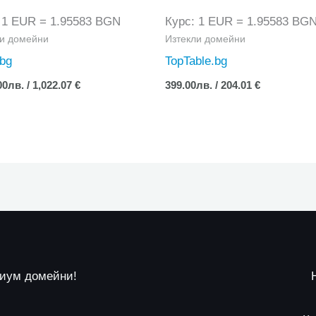
 1 EUR = 1.95583 BGN
Курс: 1 EUR = 1.95583 BG
ли домейни
Изтекли домейни
.bg
TopTable.bg
00
лв.
/ 1,022.07 €
399.00
лв.
/ 204.01 €
миум домейни!