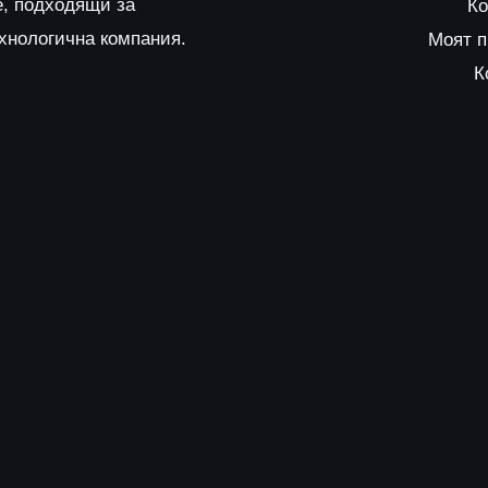
е, подходящи за
Ко
ехнологична компания.
Моят 
К