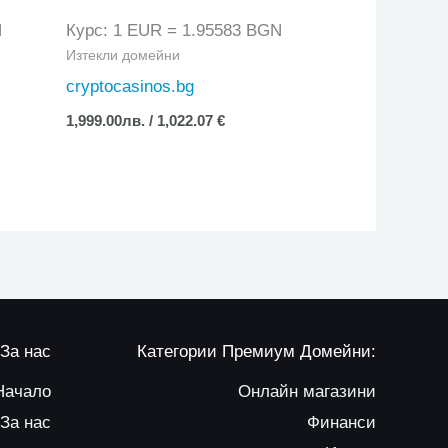
N
Курс: 1 EUR = 1.95583 BGN
Изтекли домейни
cryptocasinos.bg
1,999.00
лв.
/ 1,022.07 €
За нас
Категории Премиум Домейни:
Начало
Онлайн магазини
За нас
Финанси