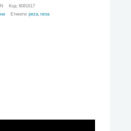
GN
Код:
8081617
йни
Етикети:
peza
,
пеза