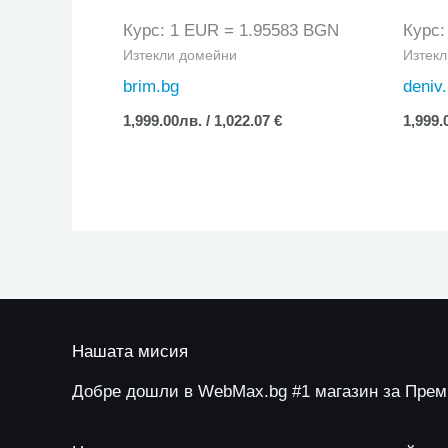
Курс: 1 EUR = 1.95583 BGN
Курс:
Изтекли домейни
Изтек
brim.bg
deniv
1,999.00
лв.
/ 1,022.07 €
1,999.
Нашата мисия
Добре дошли в WebMax.bg #1 магазин за Пре