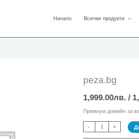
Начало
Всички продукти
peza.bg
1,999.00
лв.
/ 1
Премиум домейн за в
количество
Д
-
+
за