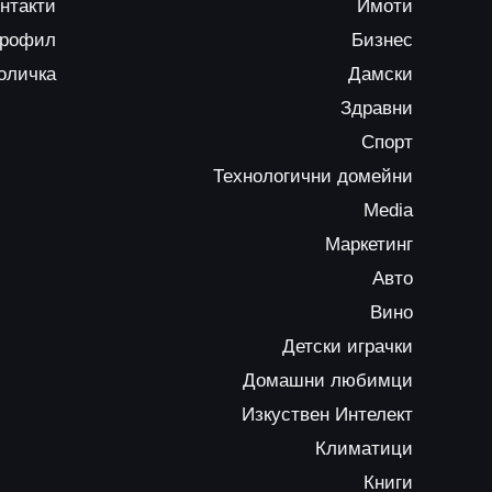
нтакти
Имоти
профил
Бизнес
оличка
Дамски
Здравни
Спорт
Технологични домейни
Media
Маркетинг
Авто
Вино
Детски играчки
Домашни любимци
Изкуствен Интелект
Климатици
Книги