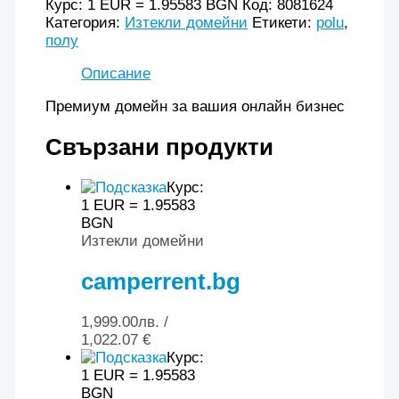
Курс: 1 EUR = 1.95583 BGN
Код:
8081624
Категория:
Изтекли домейни
Етикети:
polu
,
полу
Описание
Премиум домейн за вашия онлайн бизнес
Свързани продукти
Курс:
1 EUR = 1.95583
BGN
Изтекли домейни
camperrent.bg
1,999.00
лв.
/
1,022.07 €
Курс:
1 EUR = 1.95583
BGN