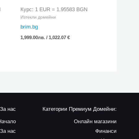
N
Курс: 1 EUR = 1.95583 BGN
Изтекли домейни
brim.bg
1,999.00
лв.
/ 1,022.07 €
За нас
Категории Премиум Домейни:
Начало
Онлайн магазини
За нас
Финанси