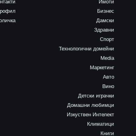
нтакти
Имоти
профил
Бизнес
оличка
Дамски
Здравни
Спорт
Технологични домейни
Media
Маркетинг
Авто
Вино
Детски играчки
Домашни любимци
Изкуствен Интелект
Климатици
Книги