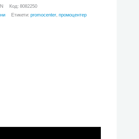
GN
Код:
8082250
йни
Етикети:
promocenter
,
промоцентер