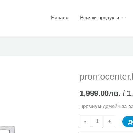
Начало
Всички продукти
promocenter.
1,999.00
лв.
/ 1
Премиум домейн за в
количество
Д
-
+
за