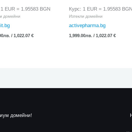
 1 EUR = 1.95583 BGN
Курс: 1 EUR = 1.95583 BG
ли домейни
Изтекли домейни
t.bg
activepharma.bg
00
лв.
/ 1,022.07 €
1,999.00
лв.
/ 1,022.07 €
миум домейни!