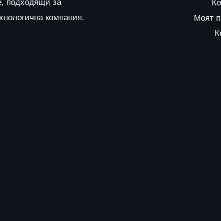
е, подходящи за
Ко
ехнологична компания.
Моят 
К