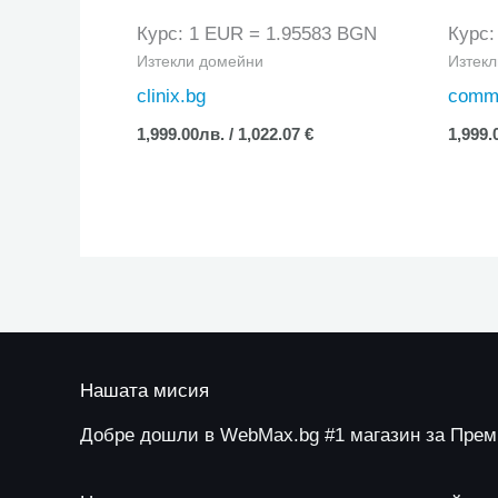
Курс: 1 EUR = 1.95583 BGN
Курс:
Изтекли домейни
Изтек
clinix.bg
commi
1,999.00
лв.
/ 1,022.07 €
1,999.
Нашата мисия
Добре дошли в WebMax.bg #1 магазин за Пре