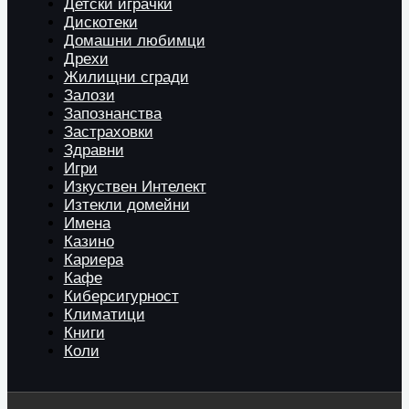
Детски играчки
Дискотеки
Домашни любимци
Дрехи
Жилищни сгради
Залози
Запознанства
Застраховки
Здравни
Игри
Изкуствен Интелект
Изтекли домейни
Имена
Казино
Кариера
Кафе
Киберсигурност
Климатици
Книги
Коли