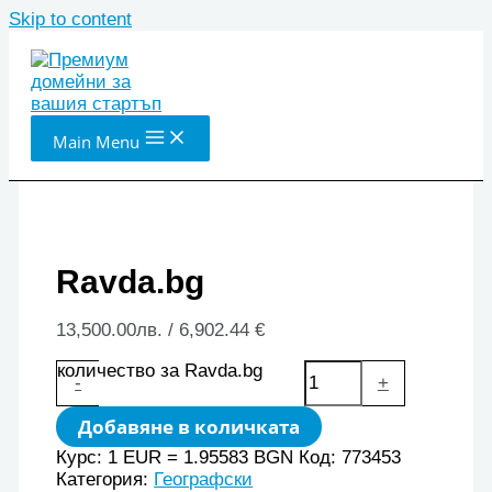
Skip to content
Main Menu
Ravda.bg
13,500.00
лв.
/ 6,902.44 €
количество за Ravda.bg
-
+
Добавяне в количката
Курс: 1 EUR = 1.95583 BGN
Код:
773453
Категория:
Географски