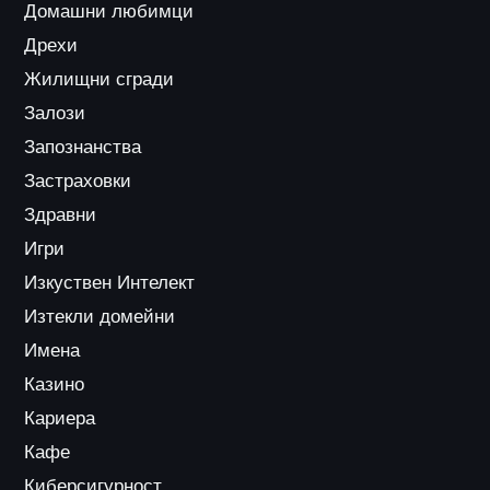
Домашни любимци
Дрехи
Жилищни сгради
Залози
Запознанства
Застраховки
Здравни
Игри
Изкуствен Интелект
Изтекли домейни
Имена
Казино
Кариера
Кафе
Киберсигурност