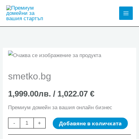
Skip
to
Mai
content
Men
smetko.bg
1,999.00
лв.
/ 1,022.07 €
Премиум домейн за вашия онлайн бизнес
количество
Добавяне в количката
-
+
за