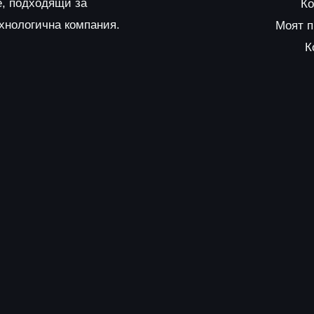
е, подходящи за
Ко
ехнологична компания.
Моят 
К