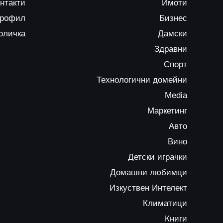
нтакти
Имоти
профил
Бизнес
оличка
Дамски
Здравни
Спорт
Технологични домейни
Media
Маркетинг
Авто
Вино
Детски играчки
Домашни любимци
Изкуствен Интелект
Климатици
Книги