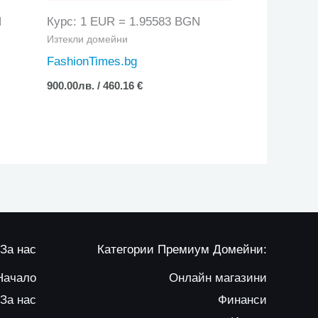
N
Курс: 1 EUR = 1.95583 BGN
Изтекли домейни
FashionTimes.bg
900.00
лв.
/ 460.16 €
За нас
Категории Премиум Домейни:
Начало
Онлайн магазини
За нас
Финанси