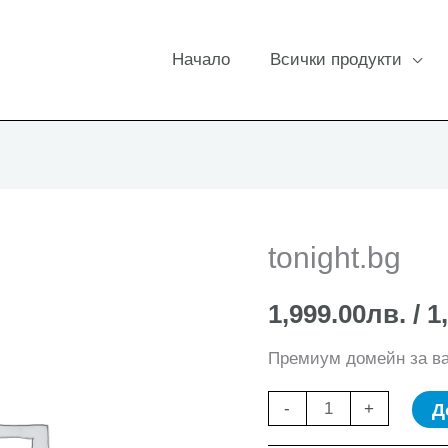
Начало
Всички продукти
tonight.bg
1,999.00
лв.
/ 1
Премиум домейн за в
количество
Д
-
+
за