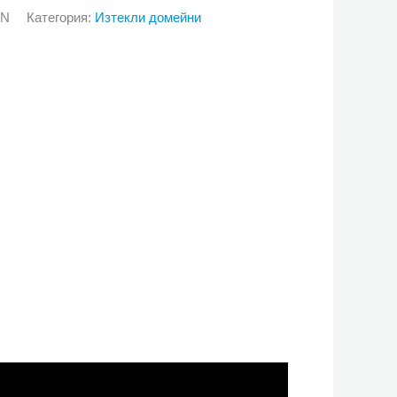
GN
Категория:
Изтекли домейни