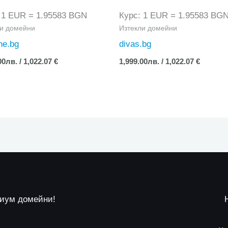
 1 EUR = 1.95583 BGN
Курс: 1 EUR = 1.95583 BG
ли домейни
Изтекли домейни
ne.bg
divas.bg
00
лв.
/ 1,022.07 €
1,999.00
лв.
/ 1,022.07 €
миум домейни!