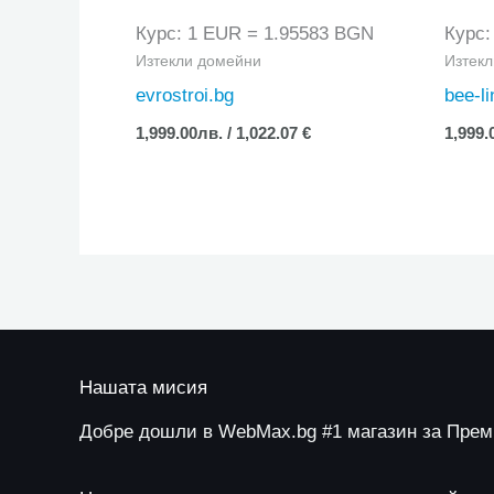
Курс: 1 EUR = 1.95583 BGN
Курс:
Изтекли домейни
Изтек
evrostroi.bg
bee-li
1,999.00
лв.
/ 1,022.07 €
1,999.
Нашата мисия
Добре дошли в WebMax.bg #1 магазин за Пре