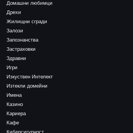
Домашни любимци
Дрехи
Жилищни сгради
Залози
Запознанства
Застраховки
Здравни
Игри
Изкуствен Интелект
Изтекли домейни
Имена
Казино
Кариера
Кафе
Киберсигурност