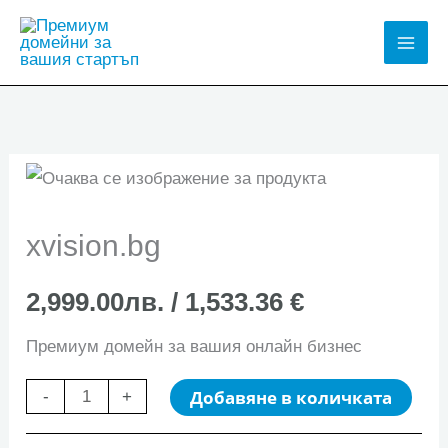
Skip
to
Mai
content
Men
xvision.bg
2,999.00
лв.
/ 1,533.36 €
Премиум домейн за вашия онлайн бизнес
количество
Добавяне в количката
-
+
за