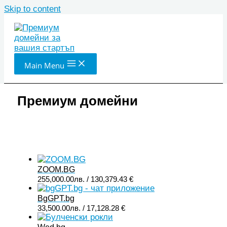
Skip to content
Main Menu
Премиум домейни
ZOOM.BG
255,000.00
лв.
/ 130,379.43 €
BgGPT.bg
33,500.00
лв.
/ 17,128.28 €