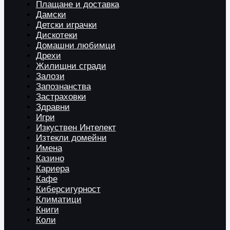
Плащане и доставка
Дамски
Детски играчки
Дискотеки
Домашни любимци
Дрехи
Жилищни сгради
Залози
Запознанства
Застраховки
Здравни
Игри
Изкуствен Интелект
Изтекли домейни
Имена
Казино
Кариера
Кафе
Киберсигурност
Климатици
Книги
Коли