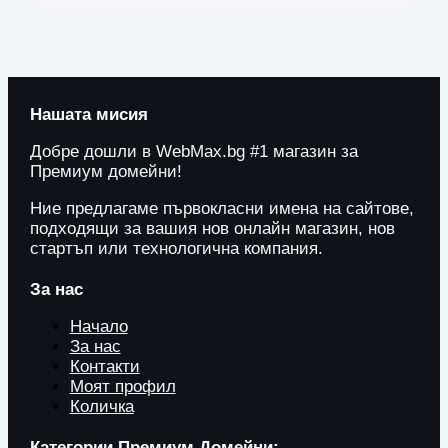
Нашата мисия
Добре дошли в WebMax.bg #1 магазин за
Премиум домейни!
Ние предлагаме първокласни имена на сайтове,
подходящи за вашия нов онлайн магазин, нов
стартъп или технологична компания.
За нас
Начало
За нас
Контакти
Моят профил
Количка
Категории Премиум Домейни: