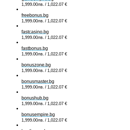
1,999.00
лв.
/ 1,022.07 €
freebonus.bg
1,999.00
лв.
/ 1,022.07 €
fastcasino.bg
1,999.00
лв.
/ 1,022.07 €
fastbonus.bg
1,999.00
лв.
/ 1,022.07 €
bonuszone.bg
1,999.00
лв.
/ 1,022.07 €
bonusmaster.bg
1,999.00
лв.
/ 1,022.07 €
bonushub.bg
1,999.00
лв.
/ 1,022.07 €
bonusempire.bg
1,999.00
лв.
/ 1,022.07 €