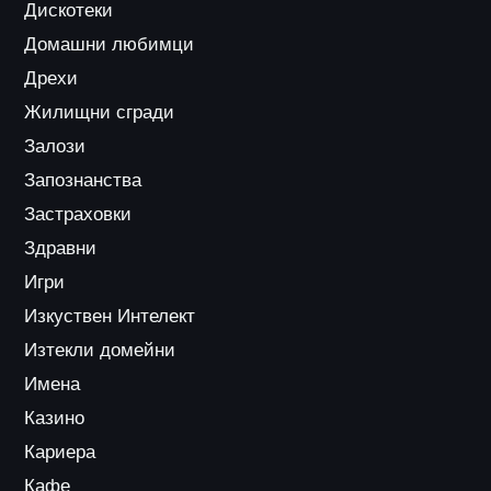
Дискотеки
Домашни любимци
Дрехи
Жилищни сгради
Залози
Запознанства
Застраховки
Здравни
Игри
Изкуствен Интелект
Изтекли домейни
Имена
Казино
Кариера
Кафе