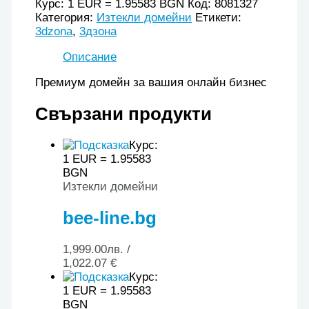
Курс: 1 EUR = 1.95583 BGN
Код:
8081327
Категория:
Изтекли домейни
Етикети:
3dzona
,
3дзона
Описание
Премиум домейн за вашия онлайн бизнес
Свързани продукти
Курс:
1 EUR = 1.95583
BGN
Изтекли домейни
bee-line.bg
1,999.00
лв.
/
1,022.07 €
Курс:
1 EUR = 1.95583
BGN