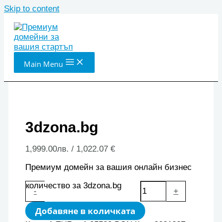
Skip to content
Main Menu
3dzona.bg
1,999.00
лв.
/ 1,022.07 €
Премиум домейн за вашия онлайн бизнес
количество за 3dzona.bg
-
+
Добавяне в количката