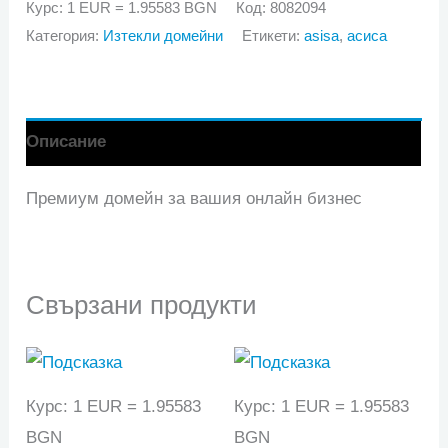
asisa.bg
Курс: 1 EUR = 1.95583 BGN
Код:
8082094
Категория:
Изтекли домейни
Етикети:
asisa
,
асиса
Описание
Премиум домейн за вашия онлайн бизнес
Свързани продукти
Курс: 1 EUR = 1.95583
Курс: 1 EUR = 1.95583
BGN
BGN