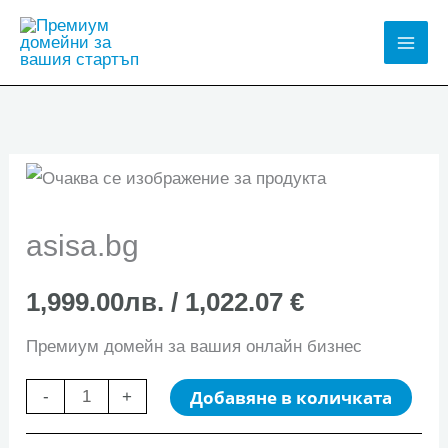
Skip
to
Mai
content
Men
asisa.bg
1,999.00
лв.
/ 1,022.07 €
Премиум домейн за вашия онлайн бизнес
количество
Добавяне в количката
-
+
за