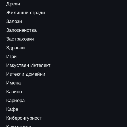
Дрехи
Жилищни сгради
Залози
Запознанства
Застраховки
Здравни
Игри
Изкуствен Интелект
Изтекли домейни
Имена
Казино
Кариера
Кафе
Киберсигурност
Климатици