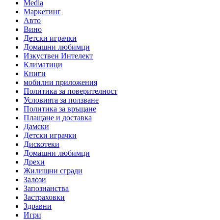
Media
Маркетинг
Авто
Вино
Детски играчки
Домашни любимци
Изкуствен Интелект
Климатици
Книги
мобилни приложения
Политика за поверителност
Условията за ползване
Политика за връщане
Плащане и доставка
Дамски
Детски играчки
Дискотеки
Домашни любимци
Дрехи
Жилищни сгради
Залози
Запознанства
Застраховки
Здравни
Игри