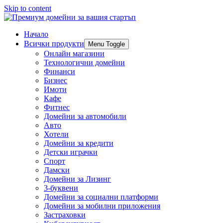
Skip to content
Начало
Всички продукти
Menu Toggle
Онлайн магазини
Технологични домейни
Финанси
Бизнес
Имоти
Кафе
Фитнес
Домейни за автомобили
Авто
Хотели
Домейни за кредити
Детски играчки
Спорт
Дамски
Домейни за Лизинг
3-буквени
Домейни за социални платформи
Домейни за мобилни приложения
Застраховки