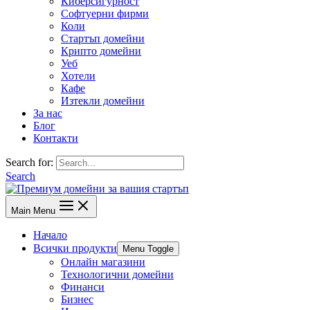
Киберсигурност
Софтуерни фирми
Коли
Стартъп домейни
Крипто домейни
Уеб
Хотели
Кафе
Изтекли домейни
За нас
Блог
Контакти
Search for:
Search
Main Menu
Начало
Всички продукти
Menu Toggle
Онлайн магазини
Технологични домейни
Финанси
Бизнес