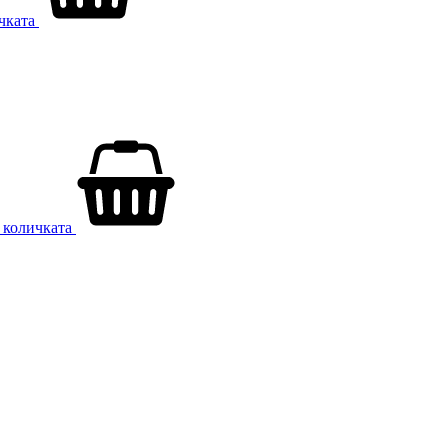
ичката
 количката