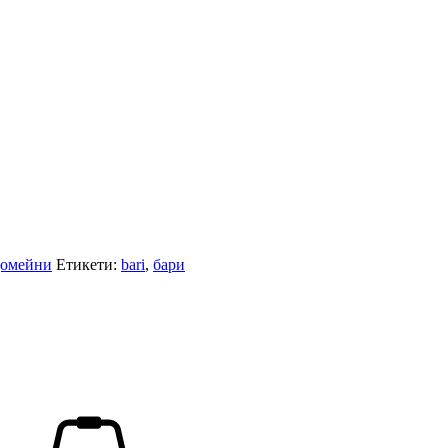
домейни
Етикети:
bari
,
бари