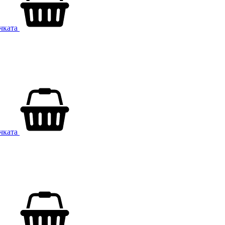
ичката
ичката