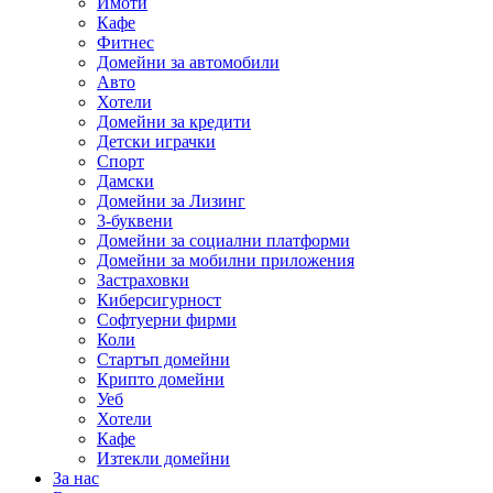
Имоти
Кафе
Фитнес
Домейни за автомобили
Авто
Хотели
Домейни за кредити
Детски играчки
Спорт
Дамски
Домейни за Лизинг
3-буквени
Домейни за социални платформи
Домейни за мобилни приложения
Застраховки
Киберсигурност
Софтуерни фирми
Коли
Стартъп домейни
Крипто домейни
Уеб
Хотели
Кафе
Изтекли домейни
За нас