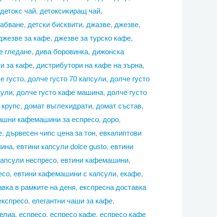
детокс чай
,
детоксикиращ чай
,
лабване
,
детски бисквити
,
джазве
,
джезве
,
джезве за кафе
,
джезве за турско кафе
,
е гледане
,
дива боровинка
,
дижонска
и за кафе
,
дистрибутори на кафе на зърна
,
е густо
,
долче густо 70 капсули
,
долче густо
сули
,
долче густо кафе машина
,
долче густо
 крупс
,
домат въглехидрати
,
домат състав
,
ашни кафемашини за еспресо
,
доро
,
е
,
дървесен чипс цена за тон
,
евкалиптови
шина
,
евтини капсули dolce gusto
,
евтини
капсули неспресо
,
евтини кафемашини
,
есо
,
евтини кафемашини с капсули
,
екафе
,
авка в рамките на деня
,
експресна доставка
експресо
,
елегантни чаши за кафе
,
елиа
,
еспресо
,
еспресо кафе
,
еспресо кафе