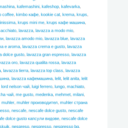
mashina
,
kafemashini
,
kafeshop
,
kafevarka
,
 coffee
,
kimbo кафе
,
kookie cat
,
krema
,
krups
,
finissima
,
krups mini me
,
krups кафе машина
,
macchiato
,
lavazza
,
lavazza a modo mio
,
ли
,
lavazza amodo mio
,
lavazza blue
,
lavazza
ma e aroma
,
lavazza crema e gusto
,
lavazza
a dolce gusto
,
lavazza gran espresso
,
lavazza
vazza oro
,
lavazza qualita rossa
,
lavazza
a
,
lavazza tierra
,
lavazza top class
,
lavazza
ашина
,
lavazza кафемашина
,
lelit
,
lelit anita
,
lelit
,
lord nelson чай
,
luigi ferrero
,
lungo
,
machiato
,
cha чай
,
me gusto
,
medenka
,
mehmet
,
milani
,
,
muhler
,
muhler производител
,
muhler страна
resso
,
nescafe
,
nescafe dolce gusto
,
nescafe
fe dolce gusto капсули видове
,
nescafe dolce
skuik
,
nespreso
,
nespresso
,
nespresso bg
,