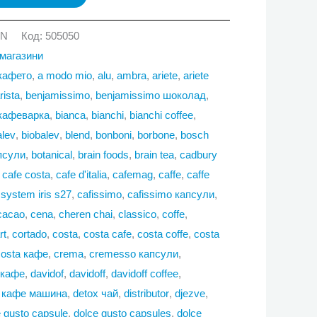
GN
Код:
505050
магазини
 кафето
,
a modo mio
,
alu
,
ambra
,
ariete
,
ariete
rista
,
benjamissimo
,
benjamissimo шоколад
,
i кафеварка
,
bianca
,
bianchi
,
bianchi coffee
,
alev
,
biobalev
,
blend
,
bonboni
,
borbone
,
bosch
псули
,
botanical
,
brain foods
,
brain tea
,
cadbury
,
cafe costa
,
cafe d'italia
,
cafemag
,
caffe
,
caffe
y system iris s27
,
cafissimo
,
cafissimo капсули
,
cacao
,
cena
,
cheren chai
,
classico
,
coffe
,
rt
,
cortado
,
costa
,
costa cafe
,
costa coffe
,
costa
costa кафе
,
crema
,
cremesso капсули
,
 кафе
,
davidof
,
davidoff
,
davidoff coffee
,
i кафе машина
,
detox чай
,
distributor
,
djezve
,
e gusto capsule
,
dolce gusto capsules
,
dolce