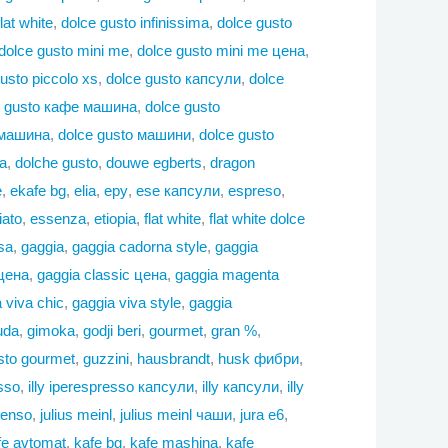
lat white
,
dolce gusto infinissima
,
dolce gusto
dolce gusto mini me
,
dolce gusto mini me цена
,
usto piccolo xs
,
dolce gusto капсули
,
dolce
e gusto кафе машина
,
dolce gusto
 машина
,
dolce gusto машини
,
dolce gusto
а
,
dolche gusto
,
douwe egberts
,
dragon
e
,
ekafe bg
,
elia
,
epy
,
ese капсули
,
espreso
,
ato
,
essenza
,
etiopia
,
flat white
,
flat white dolce
sa
,
gaggia
,
gaggia cadorna style
,
gaggia
 цена
,
gaggia classic цена
,
gaggia magenta
 viva chic
,
gaggia viva style
,
gaggia
uda
,
gimoka
,
godji beri
,
gourmet
,
gran %
,
sto gourmet
,
guzzini
,
hausbrandt
,
husk фибри
,
esso
,
illy iperespresso капсули
,
illy капсули
,
illy
tenso
,
julius meinl
,
julius meinl чаши
,
jura e6
,
fe avtomat
,
kafe bg
,
kafe mashina
,
kafe