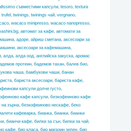
cafissimo съвместими капсули
,
tesoro
,
textura
,
trufel
,
twinings
,
twinings чай
,
vergnano
,
caco
,
wacaco minipresso
,
wacaco nanopresso
,
ashini.bg
,
автомат за кафе
,
автомати за
машина
,
адоре
,
айриш сметана
,
аксесоари за
 машини
,
аксесоари за кафемашина
,
и
,
алда
,
алда оод
,
английска закуска
,
аромас
адемов протеин
,
бадемов тахан
,
балев био
,
укова чаша
,
бамбукови чаши
,
банан
риста
,
бариста аксесоари
,
бариста кафе
,
офеинови капсули долче густо
,
офеиново кафе капсули
,
безкофеиново кафе
 на зърна
,
безкофеиново нескафе
,
беко
иалети кафеварка
,
бианка
,
бианки
,
бианки
чи
,
бианчи кафе
,
билки за сън
,
билки за чай
,
ио кафе
,
био класа
,
био магазин зелен
,
био