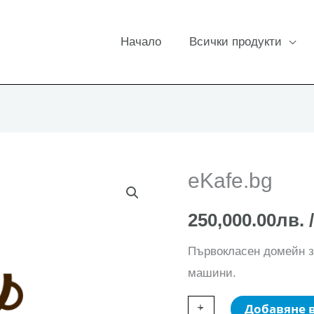
Начало
Всички продукти
eKafe.bg
250,000.00
лв.
/
Първокласен домейн з
машини.
количество
+
-
Добавяне 