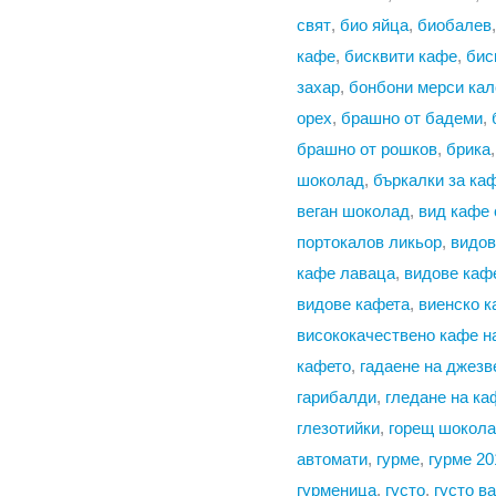
свят
,
био яйца
,
биобалев
кафе
,
бисквити кафе
,
бис
захар
,
бонбони мерси кал
орех
,
брашно от бадеми
,
брашно от рошков
,
брика
шоколад
,
бъркалки за ка
веган шоколад
,
вид кафе 
портокалов ликьор
,
видов
кафе лаваца
,
видове каф
видове кафета
,
виенско 
висококачествено кафе н
кафето
,
гадаене на джезв
гарибалди
,
гледане на ка
глезотийки
,
горещ шокол
автомати
,
гурме
,
гурме 20
гурменица
,
густо
,
густо в