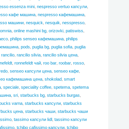
esso essenza mini
,
nespresso vertuo капсули
,
esso кафе машина
,
nespresso кафемашина
,
esso машини
,
nesquick
,
nesquik
,
nesspresso
,
omnia
,
online mashini bg
,
orizovki
,
patiswiss
,
saeco
,
philips senseo кафемашина
,
philips
афемашина
,
pods
,
puglia bg
,
puglia sofia
,
puglia
,
rancilio
,
rancilio silvia
,
rancilio silvia цена
,
nefeldt
,
ronnefeldt чай
,
roo bar
,
roobar
,
rosso
,
redo
,
senseo капсули цена
,
senseo кафе
,
seo кафемашина цена
,
shokolad
,
smart
a
,
speciale
,
speciality coffee
,
spetema
,
spetema
ашина
,
sri
,
starbucks bg
,
starbucks burgas
,
rbucks varna
,
starbucks капсули
,
starbucks
rbucks цена
,
starbucks чаши
,
starbucks чаши
assimo
,
tassimo капсули lidl
,
tassimo капсули
afissimo
,
tchibo cafissimo капсули
,
tchibo