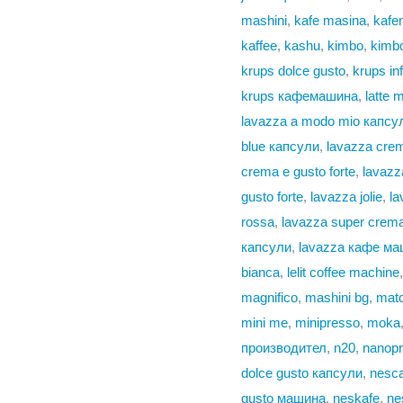
mashini
,
kafe masina
,
kafe
kaffee
,
kashu
,
kimbo
,
kimbo
krups dolce gusto
,
krups in
krups кафемашина
,
latte 
lavazza a modo mio капсу
blue капсули
,
lavazza cre
crema e gusto forte
,
lavazz
gusto forte
,
lavazza jolie
,
la
rossa
,
lavazza super crem
капсули
,
lavazza кафе м
bianca
,
lelit coffee machine
magnifico
,
mashini bg
,
mat
mini me
,
minipresso
,
moka
производител
,
n20
,
nanop
dolce gusto капсули
,
nesca
gusto машина
,
neskafe
,
ne