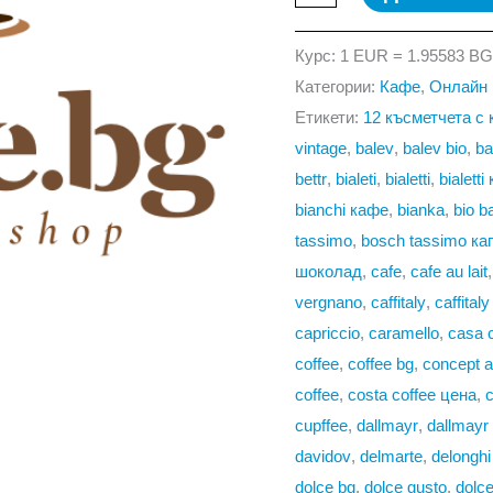
за
eKafe.bg
Курс: 1 EUR = 1.95583 B
Категории:
Кафе
,
Онлайн 
Етикети:
12 късметчета с
vintage
,
balev
,
balev bio
,
ba
bettr
,
bialeti
,
bialetti
,
bialett
bianchi кафе
,
bianka
,
bio b
tassimo
,
bosch tassimo ка
шоколад
,
cafe
,
cafe au lait
vergnano
,
caffitaly
,
caffital
capriccio
,
caramello
,
casa 
coffee
,
coffee bg
,
concept a
coffee
,
costa coffee цена
,
cupffee
,
dallmayr
,
dallmayr
davidov
,
delmarte
,
delongh
dolce bg
,
dolce gusto
,
dolc