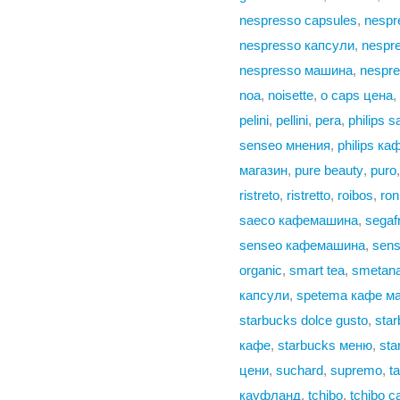
nespresso capsules
,
nespr
nespresso капсули
,
nespr
nespresso машина
,
nespr
noa
,
noisette
,
o caps цена
,
pelini
,
pellini
,
pera
,
philips 
senseo мнения
,
philips к
магазин
,
pure beauty
,
puro
ristreto
,
ristretto
,
roibos
,
ron
saeco кафемашина
,
segaf
senseo кафемашина
,
sen
organic
,
smart tea
,
smetan
капсули
,
spetema кафе м
starbucks dolce gusto
,
sta
кафе
,
starbucks меню
,
sta
цени
,
suchard
,
supremo
,
t
кауфланд
,
tchibo
,
tchibo c