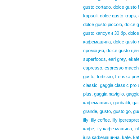
gusto cortado
,
dolce gusto f
kapsuli
,
dolce gusto krups
,
dolce gusto piccolo
,
dolce g
gusto капсули 30 бр
,
dolc
кафемашина
,
dolce gusto
промоция
,
dolce gusto цен
superfoods
,
earl grey
,
ekaf
espresso
,
espresso macchi
gusto
,
fortissio
,
frenska pre
classic
,
gaggia classic pro
plus
,
gaggia naviglio
,
gaggia
кафемашина
,
garibaldi
,
ga
grande
,
gusto
,
gusto go
,
gu
illy
,
illy coffee
,
illy iperespr
кафе
,
illy кафе машина
,
in
jura кафемашина
,
kafe
,
ka