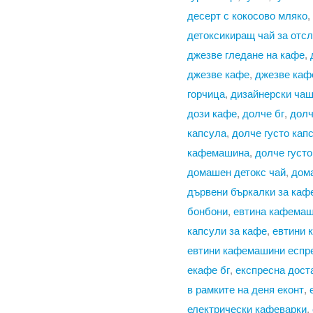
десерт с кокосово мляко
,
детоксикиращ чай за отс
джезве гледане на кафе
,
джезве кафе
,
джезве каф
горчица
,
дизайнерски чаш
дози кафе
,
долче бг
,
долч
капсула
,
долче густо кап
кафемашина
,
долче густо
домашен детокс чай
,
дом
дървени бъркалки за каф
бонбони
,
евтина кафема
капсули за кафе
,
евтини 
евтини кафемашини еспр
екафе бг
,
експресна дост
в рамките на деня еконт
,
електрически кафеварки
,