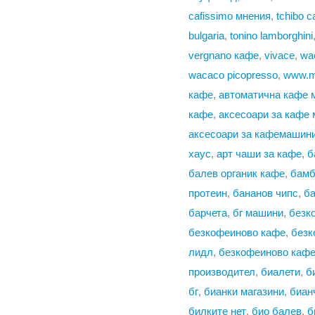
cafissimo мнения
,
tchibo 
bulgaria
,
tonino lamborghini
vergnano кафе
,
vivace
,
wa
wacaco picopresso
,
www.m
кафе
,
автоматична кафе 
кафе
,
аксесоари за кафе
аксесоари за кафемашин
хаус
,
арт чаши за кафе
,
б
балев органик кафе
,
бамб
протеин
,
бананов чипс
,
ба
барчета
,
бг машини
,
безк
безкофеиново кафе
,
безк
лидл
,
безкофеиново кафе
производител
,
биалети
,
б
бг
,
бианки магазини
,
биан
билките нет
,
био балев
,
б