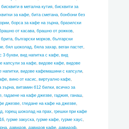
,
бисквити в метална кутия
,
бисквити за
квитки за кафе
,
бита сметана
,
бонбони без
ории
,
борса за кафе на зърна
,
бразилски
брашно от касава
,
брашно от рожков
,
,
брита
,
български морков
,
български
фе
,
бял шоколад
,
бяла захар
,
веган пастет
,
с 3 букви
,
вид напитка с кафе
,
вид
е капсули за кафе
,
видове кафе
,
видове
е напитки
,
видове кафемашини с капсули
,
кафе
,
вино от касис
,
виртуално кафе
,
а зърна
,
витамин б12 билки
,
всичко за
е
,
гадаене на кафе джезве
,
гаджия
,
ганаш
,
фе джезве
,
гледане на кафе на джезве
,
ад
,
горещ шоколад на прах
,
грешки при кафе
16
,
гурме закуска
,
гурме кафе
,
гурме хаус
,
арна
,
давидов
,
давидов кафе
,
давидоф
,