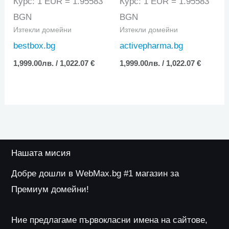
Курс: 1 EUR = 1.95583
Курс: 1 EUR = 1.95583
BGN
BGN
Изтекли домейни
Изтекли домейни
bestbox.bg
activepharma.bg
1,999.00
лв.
/ 1,022.07 €
1,999.00
лв.
/ 1,022.07 €
Нашата мисия
Добре дошли в WebMax.bg #1 магазин за
Премиум домейни!
Ние предлагаме първокласни имена на сайтове,