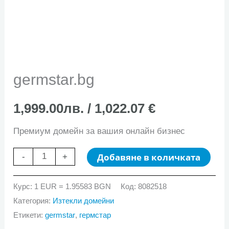
germstar.bg
1,999.00
лв.
/ 1,022.07 €
Премиум домейн за вашия онлайн бизнес
количество
Добавяне в количката
-
+
за
germstar.bg
Курс: 1 EUR = 1.95583 BGN
Код:
8082518
Категория:
Изтекли домейни
Етикети:
germstar
,
гермстар