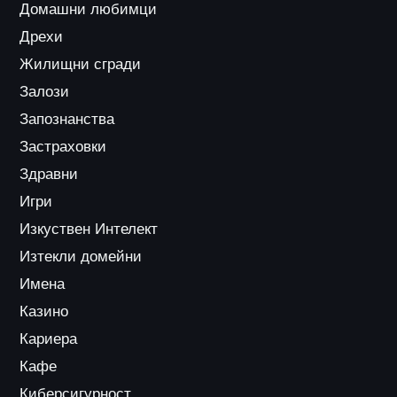
Домашни любимци
Дрехи
Жилищни сгради
Залози
Запознанства
Застраховки
Здравни
Игри
Изкуствен Интелект
Изтекли домейни
Имена
Казино
Кариера
Кафе
Киберсигурност