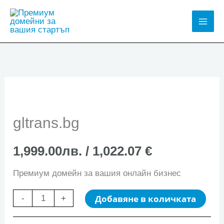
Skip
to
Mai
content
Men
gltrans.bg
1,999.00
лв.
/ 1,022.07 €
Премиум домейн за вашия онлайн бизнес
количество
Добавяне в количката
-
+
за