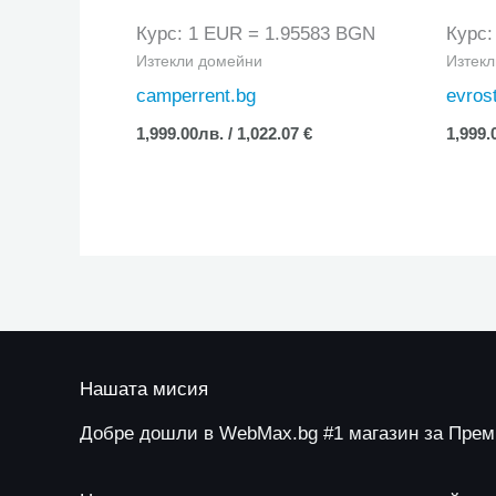
Курс: 1 EUR = 1.95583 BGN
Курс:
Изтекли домейни
Изтек
camperrent.bg
evrost
1,999.00
лв.
/ 1,022.07 €
1,999.
Нашата мисия
Добре дошли в WebMax.bg #1 магазин за Пре