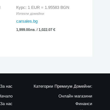
N
Курс: 1 EUR = 1.95583 BGN
Изтекли домейни
carsales.bg
1,999.00
лв.
/ 1,022.07 €
За нас
Категории Премиум Домейни:
Начало
Онлайн магазини
За нас
Финанси