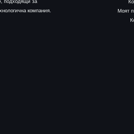
е, подходящи за
Ко
ехнологична компания.
Моят 
К