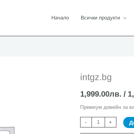
Начало
Всички продукти
intgz.bg
1,999.00
лв.
/ 1
Премиум домейн за в
количество
Д
-
+
за