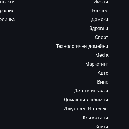
нтакти
Имоти
профил
Бизнес
оличка
Дамски
Здравни
Спорт
Технологични домейни
Media
Маркетинг
Авто
Вино
Детски играчки
Домашни любимци
Изкуствен Интелект
Климатици
Книги