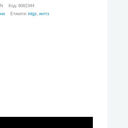
GN
Код:
8082344
йни
Етикети:
intgz
,
интгз