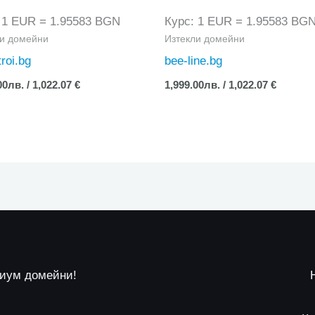
 1 EUR = 1.95583 BGN
Курс: 1 EUR = 1.95583 BG
ли домейни
Изтекли домейни
roi.bg
bee-line.bg
00
лв.
/ 1,022.07 €
1,999.00
лв.
/ 1,022.07 €
миум домейни!