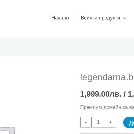
Начало
Всички продукти
legendarna.b
1,999.00
лв.
/ 1
Премиум домейн за в
количество
Д
-
+
за