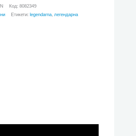
GN
Код:
8082349
йни
Етикети:
legendarna
,
легендарна