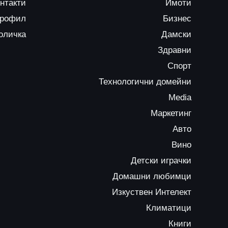
нтакти
Имоти
профил
Бизнес
оличка
Дамски
Здравни
Спорт
Технологични домейни
Media
Маркетинг
Авто
Вино
Детски играчки
Домашни любимци
Изкуствен Интелект
Климатици
Книги