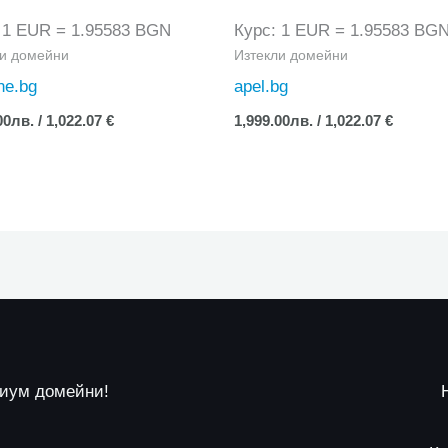
 1 EUR = 1.95583 BGN
Курс: 1 EUR = 1.95583 BG
ли домейни
Изтекли домейни
ne.bg
apel.bg
00
лв.
/ 1,022.07 €
1,999.00
лв.
/ 1,022.07 €
миум домейни!