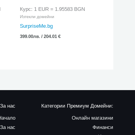
N
Курс: 1 EUR = 1.95583 BGN
Изтекли домейни
SurpriseMe.bg
399.00
лв.
/ 204.01 €
За нас
Категории Премиум Домейни:
Начало
Онлайн магазини
За нас
Финанси