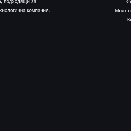
е, подходящи за
Ко
ехнологична компания.
Моят 
К