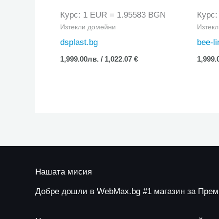
Курс: 1 EUR = 1.95583 BGN
Курс:
Изтекли домейни
Изтек
dsplast.bg
bee-li
1,999.00
лв.
/ 1,022.07 €
1,999.
Нашата мисия
Добре дошли в WebMax.bg #1 магазин за Пре