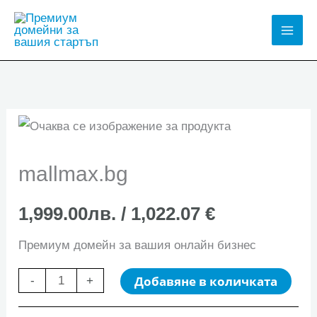
Skip
to
Mai
content
Men
mallmax.bg
1,999.00
лв.
/ 1,022.07 €
Премиум домейн за вашия онлайн бизнес
количество
Добавяне в количката
-
+
за