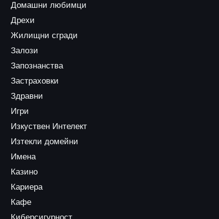
Домашни любимци
Дрехи
Жилищни сгради
Залози
Запознанства
Застраховки
Здравни
Игри
Изкуствен Интелект
Изтекли домейни
Имена
Казино
Кариера
Кафе
Киберсигурност