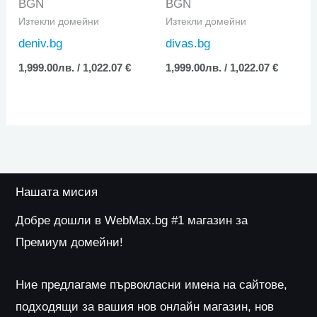
BGN
BGN
Изтекли домейни
Изтекли домейни
deniv.bg
divas.bg
1,999.00
лв.
/ 1,022.07 €
1,999.00
лв.
/ 1,022.07 €
Нашата мисия
Добре дошли в WebMax.bg #1 магазин за
Премиум домейни!
Ние предлагаме първокласни имена на сайтове,
подходящи за вашия нов онлайн магазин, нов