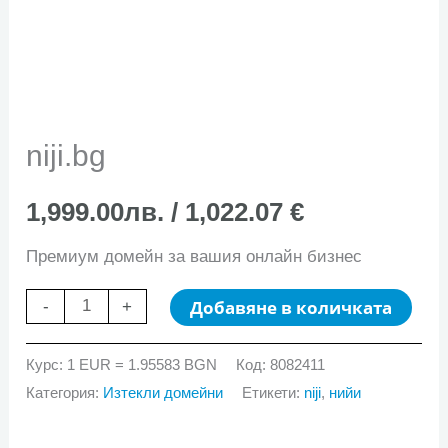
niji.bg
1,999.00
лв.
/ 1,022.07 €
Премиум домейн за вашия онлайн бизнес
количество
Добавяне в количката
-
+
за
niji.bg
Курс: 1 EUR = 1.95583 BGN
Код:
8082411
Категория:
Изтекли домейни
Етикети:
niji
,
нийи