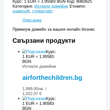
Курс: 1 EUR = 1.95583 BGN
Код:
8082625
Категория:
Изтекли домейни
Етикети:
supersoft
,
суперсофт
Описание
Премиум домейн за вашия онлайн бизнес
Свързани продукти
Курс:
1 EUR = 1.95583
BGN
Изтекли домейни
airforthechildren.bg
1,999.00
лв.
/
1,022.07 €
Курс:
1 EUR = 1.95583
BGN