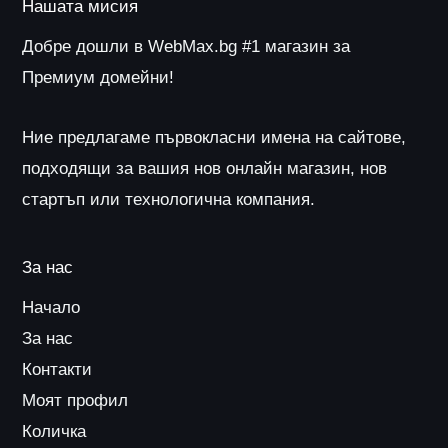
Нашата мисия
Добре дошли в WebMax.bg #1 магазин за
Премиум домейни!
Ние предлагаме първокласни имена на сайтове,
подходящи за вашия нов онлайн магазин, нов
стартъп или технологична компания.
За нас
Начало
За нас
Контакти
Моят профил
Количка