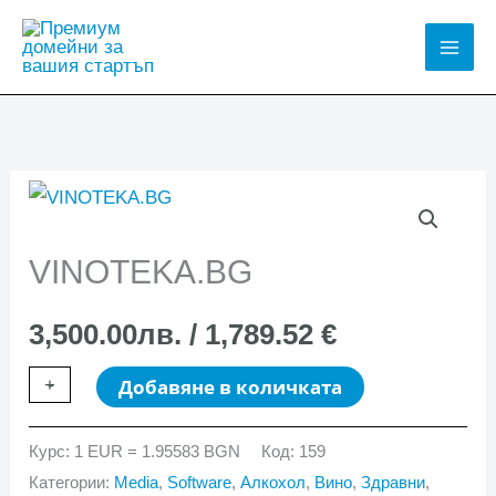
Skip
to
Mai
content
Men
VINOTEKA.BG
3,500.00
лв.
/ 1,789.52 €
количество
+
-
Добавяне в количката
за
VINOTEKA.BG
Курс: 1 EUR = 1.95583 BGN
Код:
159
Категории:
Media
,
Software
,
Алкохол
,
Вино
,
Здравни
,