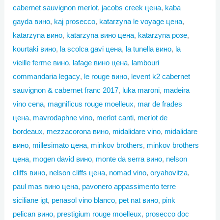
cabernet sauvignon merlot
,
jacobs creek цена
,
kaba
gayda вино
,
kaj prosecco
,
katarzyna le voyage цена
,
katarzyna вино
,
katarzyna вино цена
,
katarzyna розе
,
kourtaki вино
,
la scolca gavi цена
,
la tunella вино
,
la
vieille ferme вино
,
lafage вино цена
,
lambouri
commandaria legacy
,
le rouge вино
,
levent k2 cabernet
sauvignon & cabernet franc 2017
,
luka maroni
,
madeira
vino cena
,
magnificus rouge moelleux
,
mar de frades
цена
,
mavrodaphne vino
,
merlot canti
,
merlot de
bordeaux
,
mezzacorona вино
,
midalidare vino
,
midalidare
вино
,
millesimato цена
,
minkov brothers
,
minkov brothers
цена
,
mogen david вино
,
monte da serra вино
,
nelson
cliffs вино
,
nelson cliffs цена
,
nomad vino
,
oryahovitza
,
paul mas вино цена
,
pavonero appassimento terre
siciliane igt
,
penasol vino blanco
,
pet nat вино
,
pink
pelican вино
,
prestigium rouge moelleux
,
prosecco doc