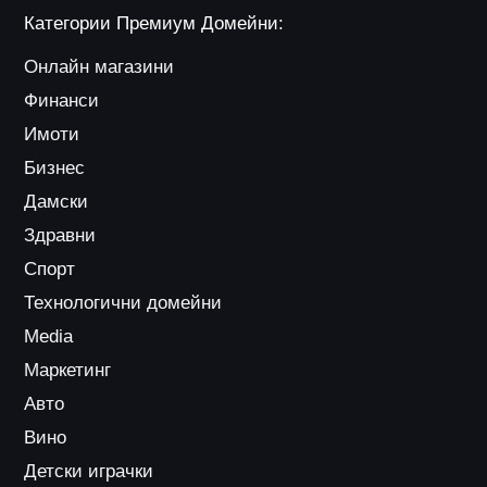
Категории Премиум Домейни:
Онлайн магазини
Финанси
Имоти
Бизнес
Дамски
Здравни
Спорт
Технологични домейни
Media
Маркетинг
Авто
Вино
Детски играчки