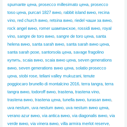
spumante цена
,
prosecco millesimato цена
,
prosecco
toso цена
,
purcari 1827 вино
,
rabbit island вино
,
recina
vino
,
red church вино
,
retsina вино
,
riedel чаши за вино
,
rock angel вино
,
romer шампанское
,
rossidi вино
,
royal
vino
,
sangre de toro вино
,
sangre de toro цена
,
santa
helena вино
,
santa sarah вино
,
santa sarah вино цена
,
santa sarah розе
,
santorsola цена
,
savage fragolino
купить
,
scaia вино
,
scaia вино цена
,
seven generations
вино
,
seven generations вино цена
,
solatio prosecco
цена
,
stobi rose
,
teliani valley mukuzani
,
tenute
poggiocaro brunello di montalcino 2016
,
terra tangra
,
terra
tangra вино
,
todoroff вино
,
trastena
,
trastena vino
,
trastena вино
,
trastena цена
,
tunella вино
,
turasan вино
,
uva nestum
,
uva nestum вино
,
uva nestum вино цена
,
verano azur вино
,
via antica вино
,
via diagonalis вино
,
via
verde вино
,
via vinera вино
,
villa armira merlot reserve
,