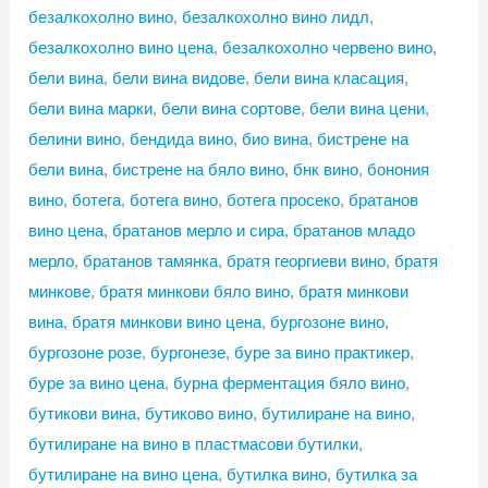
безалкохолно вино
,
безалкохолно вино лидл
,
безалкохолно вино цена
,
безалкохолно червено вино
,
бели вина
,
бели вина видове
,
бели вина класация
,
бели вина марки
,
бели вина сортове
,
бели вина цени
,
белини вино
,
бендида вино
,
био вина
,
бистрене на
бели вина
,
бистрене на бяло вино
,
бнк вино
,
бонония
вино
,
ботега
,
ботега вино
,
ботега просеко
,
братанов
вино цена
,
братанов мерло и сира
,
братанов младо
мерло
,
братанов тамянка
,
братя георгиеви вино
,
братя
минкове
,
братя минкови бяло вино
,
братя минкови
вина
,
братя минкови вино цена
,
бургозоне вино
,
бургозоне розе
,
бургонезе
,
буре за вино практикер
,
буре за вино цена
,
бурна ферментация бяло вино
,
бутикови вина
,
бутиково вино
,
бутилиране на вино
,
бутилиране на вино в пластмасови бутилки
,
бутилиране на вино цена
,
бутилка вино
,
бутилка за