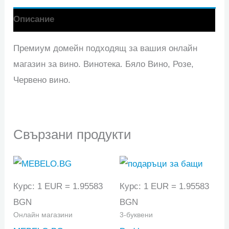
Описание
Премиум домейн подходящ за вашия онлайн
магазин за вино. Винотека. Бяло Вино, Розе,
Червено вино.
Свързани продукти
Курс: 1 EUR = 1.95583
Курс: 1 EUR = 1.95583
BGN
BGN
Онлайн магазини
3-буквени