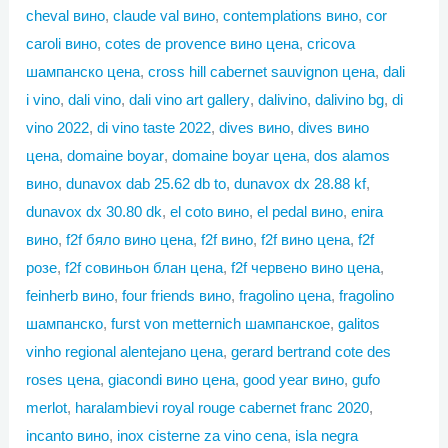
cheval вино
,
claude val вино
,
contemplations вино
,
cor
caroli вино
,
cotes de provence вино цена
,
cricova
шампанско цена
,
cross hill cabernet sauvignon цена
,
dali
i vino
,
dali vino
,
dali vino art gallery
,
dalivino
,
dalivino bg
,
di
vino 2022
,
di vino taste 2022
,
dives вино
,
dives вино
цена
,
domaine boyar
,
domaine boyar цена
,
dos alamos
вино
,
dunavox dab 25.62 db to
,
dunavox dx 28.88 kf
,
dunavox dx 30.80 dk
,
el coto вино
,
el pedal вино
,
enira
вино
,
f2f бяло вино цена
,
f2f вино
,
f2f вино цена
,
f2f
розе
,
f2f совиньон блан цена
,
f2f червено вино цена
,
feinherb вино
,
four friends вино
,
fragolino цена
,
fragolino
шампанско
,
furst von metternich шампанское
,
galitos
vinho regional alentejano цена
,
gerard bertrand cote des
roses цена
,
giacondi вино цена
,
good year вино
,
gufo
merlot
,
haralambievi royal rouge cabernet franc 2020
,
incanto вино
,
inox cisterne za vino cena
,
isla negra