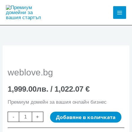
Skip
to
Mai
content
Men
weblove.bg
1,999.00
лв.
/ 1,022.07 €
Премиум домейн за вашия онлайн бизнес
количество
Добавяне в количката
-
+
за