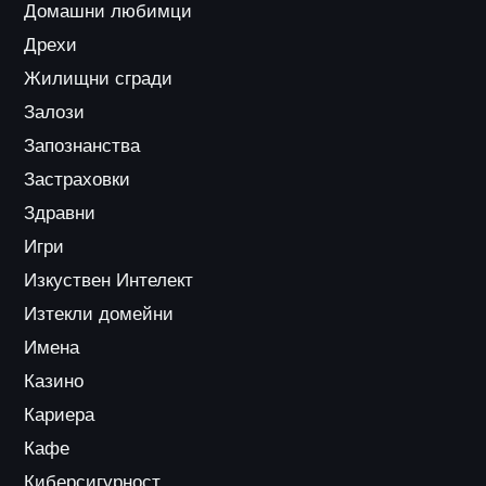
Домашни любимци
Дрехи
Жилищни сгради
Залози
Запознанства
Застраховки
Здравни
Игри
Изкуствен Интелект
Изтекли домейни
Имена
Казино
Кариера
Кафе
Киберсигурност