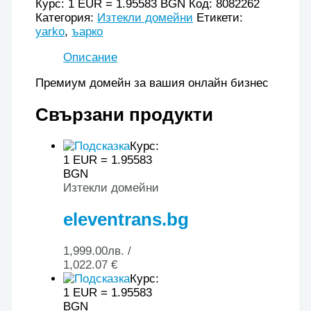
Курс: 1 EUR = 1.95583 BGN
Код:
8082262
Категория:
Изтекли домейни
Етикети:
yarko
,
ъарко
Описание
Премиум домейн за вашия онлайн бизнес
Свързани продукти
Курс:
1 EUR = 1.95583
BGN
Изтекли домейни
eleventrans.bg
1,999.00
лв.
/
1,022.07 €
Курс:
1 EUR = 1.95583
BGN