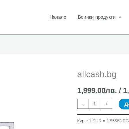
Начало
Всички продукти
allcash.bg
1,999.00
лв.
/ 1
количество
Д
-
+
за
allcash.bg
Курс: 1 EUR = 1.95583 B