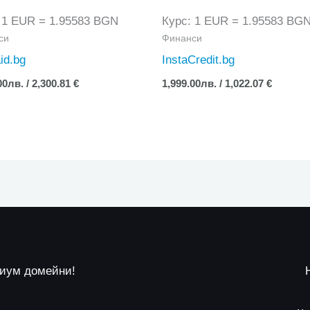
 1 EUR = 1.95583 BGN
Курс: 1 EUR = 1.95583 BG
си
Финанси
id.bg
InstaCredit.bg
00
лв.
/ 2,300.81 €
1,999.00
лв.
/ 1,022.07 €
миум домейни!