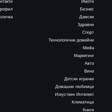
нтакти
Имоти
профил
Бизнес
оличка
Дамски
Здравни
Спорт
Технологични домейни
Media
Маркетинг
Авто
Вино
Детски играчки
Домашни любимци
Изкуствен Интелект
Климатици
Книги