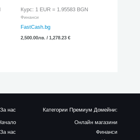
N
Курс: 1 EUR = 1.95583 BGN
Финанси
FastCash.bg
2,500.00
лв.
/ 1,278.23 €
За нас
Категории Премиум Домейни:
Начало
Онлайн магазини
За нас
Финанси