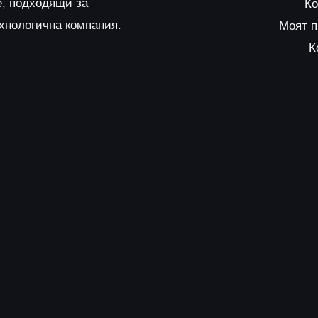
е, подходящи за
Ко
ехнологична компания.
Моят 
К