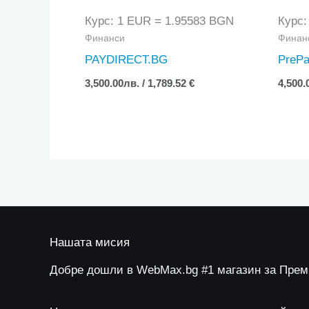
Курс: 1 EUR = 1.95583 BGN
Курс:
Финанси
Финан
PAYDIRECT.BG
PrePa
3,500.00
лв.
/ 1,789.52 €
4,500.
Нашата мисия
Добре дошли в WebMax.bg #1 магазин за Пре