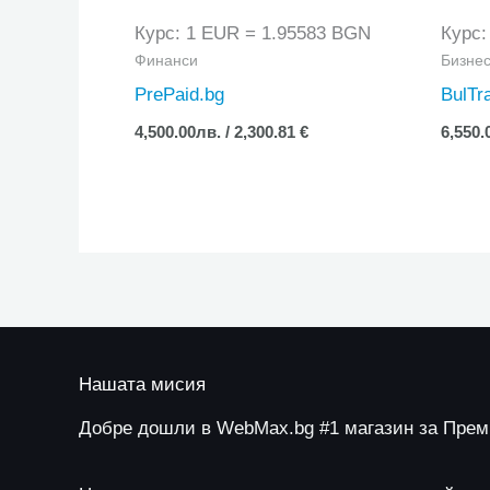
Курс: 1 EUR = 1.95583 BGN
Курс:
Финанси
Бизне
PrePaid.bg
BulTr
4,500.00
лв.
/ 2,300.81 €
6,550.
Нашата мисия
Добре дошли в WebMax.bg #1 магазин за Пре