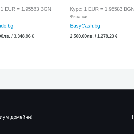
 1 EUR = 1.95583 BGN
Курс: 1 EUR = 1.95583 BG
с
Финанси
ade.bg
EasyCash.bg
00
лв.
/ 3,348.96 €
2,500.00
лв.
/ 1,278.23 €
миум домейни!