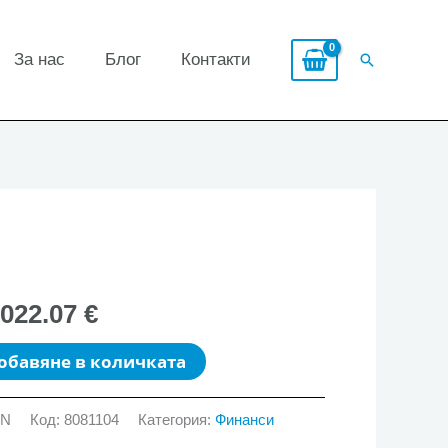
За нас
Блог
Контакти
Search
,022.07 €
обавяне в количката
GN
Код:
8081104
Категория:
Финанси