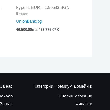
N
Курс: 1 EUR = 1.95583 BGN
Бизнес
UnionBank.bg
46,500.00
лв.
/ 23,775.07 €
За нас
Категории Премиум Домейни:
Начало
Онлайн магазини
За нас
Финанси