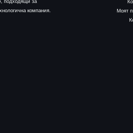
е, подходящи за
Ко
ехнологична компания.
Моят 
К