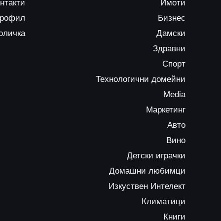
нтакти
Имоти
профил
Бизнес
оличка
Дамски
Здравни
Спорт
Технологични домейни
Media
Маркетинг
Авто
Вино
Детски играчки
Домашни любимци
Изкуствен Интелект
Климатици
Книги