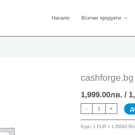
Начало
Всички продукти
cashforge.bg
1,999.00
лв.
/ 1
количество
Д
-
+
за
cashforge.bg
Курс: 1 EUR = 1.95583 B