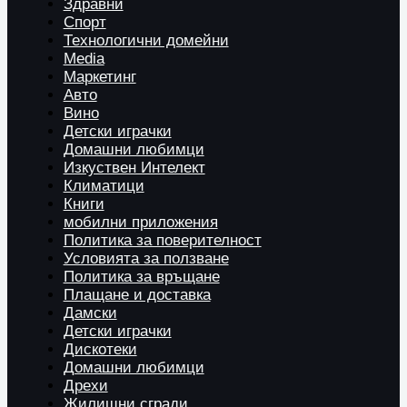
Здравни
Спорт
Технологични домейни
Media
Маркетинг
Авто
Вино
Детски играчки
Домашни любимци
Изкуствен Интелект
Климатици
Книги
мобилни приложения
Политика за поверителност
Условията за ползване
Политика за връщане
Плащане и доставка
Дамски
Детски играчки
Дискотеки
Домашни любимци
Дрехи
Жилищни сгради