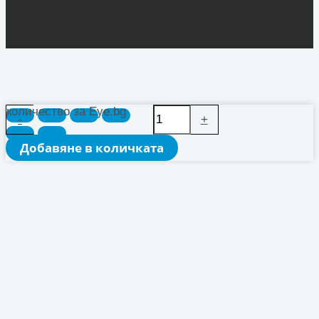
количество за Eye.bg
-
+
Добавяне в количката