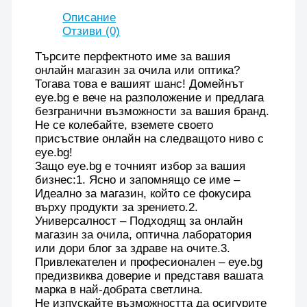
Описание
Отзиви (0)
Търсите перфектното име за вашия
онлайн магазин за очила или оптика?
Тогава това е вашият шанс! Домейнът
eye.bg е вече на разположение и предлага
безгранични възможности за вашия бранд.
Не се колебайте, вземете своето
присъствие онлайн на следващото ниво с
eye.bg!
Защо eye.bg е точният избор за вашия
бизнес:1️. Ясно и запомнящо се име –
Идеално за магазин, който се фокусира
върху продукти за зрението.2️.
Универсалност – Подходящ за онлайн
магазин за очила, оптична лаборатория
или дори блог за здраве на очите.3️.
Привлекателен и професионален – eye.bg
предизвиква доверие и представя вашата
марка в най-добрата светлина.
Не изпускайте възможността да осигурите