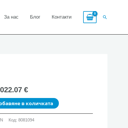
За нас
Блог
Контакти
Search
,022.07 €
обавяне в количката
GN
Код:
8081094