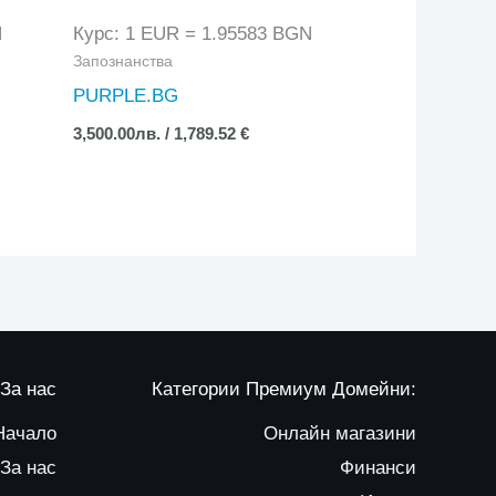
N
Курс: 1 EUR = 1.95583 BGN
Запознанства
PURPLE.BG
3,500.00
лв.
/ 1,789.52 €
За нас
Категории Премиум Домейни:
Начало
Онлайн магазини
За нас
Финанси