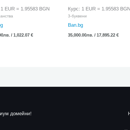
 1 EUR = 1.95583 BGN
Курс: 1 EUR = 1.95583 BG
анства
3-буквени
bg
Ban.bg
00
лв.
/ 1,022.07 €
35,000.00
лв.
/ 17,895.22 €
миум домейни!