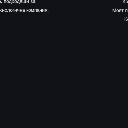
е, подходящи за
Ко
ехнологична компания.
Моят 
К