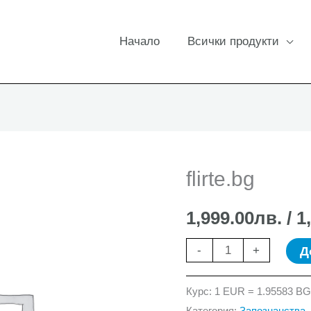
Начало
Всички продукти
flirte.bg
1,999.00
лв.
/ 1
количество
Д
-
+
за
flirte.bg
Курс: 1 EUR = 1.95583 B
Категория:
Запознанства