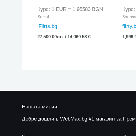
Курс: 1 EUR = 1.95583 BGN
Курс:
Social
Запозн
iFlirts.bg
flirty.
27,500.00
лв.
/ 14,060.53 €
1,999.
Нашата мисия
Добре дошли в WebMax.bg #1 магазин за Пре