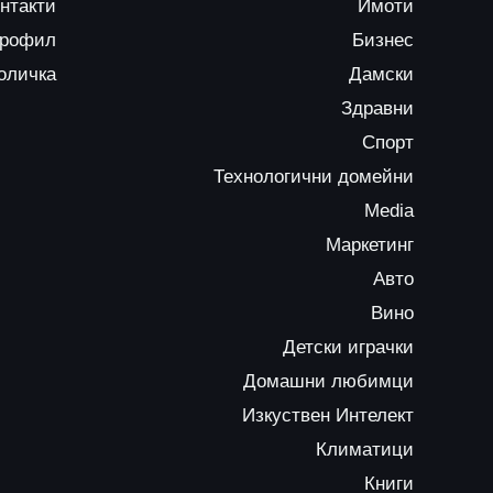
нтакти
Имоти
профил
Бизнес
оличка
Дамски
Здравни
Спорт
Технологични домейни
Media
Маркетинг
Авто
Вино
Детски играчки
Домашни любимци
Изкуствен Интелект
Климатици
Книги