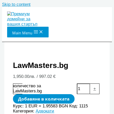
Skip to content
Main Menu
LawMasters.bg
1,950.00
лв.
/ 997.02 €
количество за
-
+
LawMasters.bg
Добавяне в количката
Курс: 1 EUR = 1.95583 BGN
Код:
1115
Категория:
Адвокати