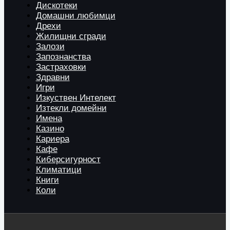
Дискотеки
Домашни любимци
Дрехи
Жилищни сгради
Залози
Запознанства
Застраховки
Здравни
Игри
Изкуствен Интелект
Изтекли домейни
Имена
Казино
Кариера
Кафе
Киберсигурност
Климатици
Книги
Коли