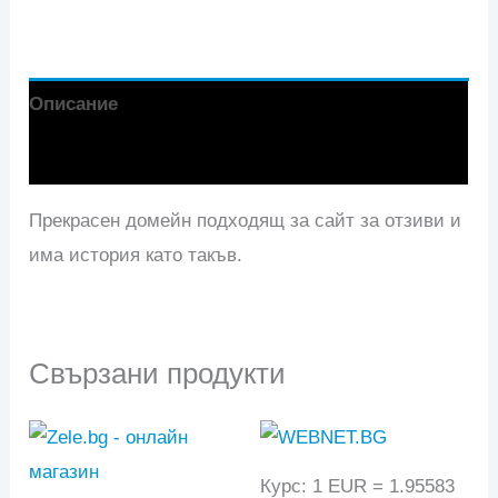
Описание
Отзиви (0)
Прекрасен домейн подходящ за сайт за отзиви и
има история като такъв.
Свързани продукти
Курс: 1 EUR = 1.95583