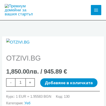
Skip
to
Mai
content
Men
OTZIVI.BG
1,850.00
лв.
/ 945.89 €
количество
Добавяне в количката
-
+
за
OTZIVI.BG
Курс: 1 EUR = 1.95583 BGN
Код:
130
Категория:
Уеб