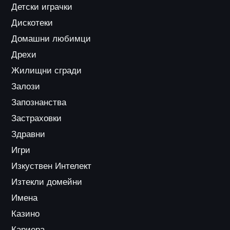
Детски играчки
Дискотеки
Домашни любимци
Дрехи
Жилищни сгради
Залози
Запознанства
Застраховки
Здравни
Игри
Изкуствен Интелект
Изтекли домейни
Имена
Казино
Кариера