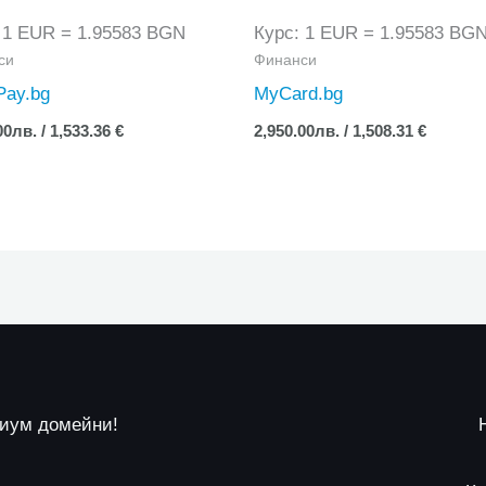
 1 EUR = 1.95583 BGN
Курс: 1 EUR = 1.95583 BG
си
Финанси
Pay.bg
MyCard.bg
00
лв.
/ 1,533.36 €
2,950.00
лв.
/ 1,508.31 €
миум домейни!