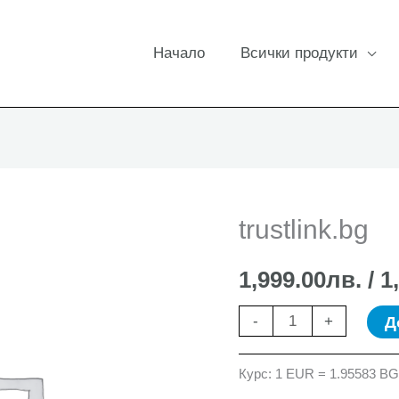
Начало
Всички продукти
trustlink.bg
1,999.00
лв.
/ 1
количество
Д
-
+
за
trustlink.bg
Курс: 1 EUR = 1.95583 B