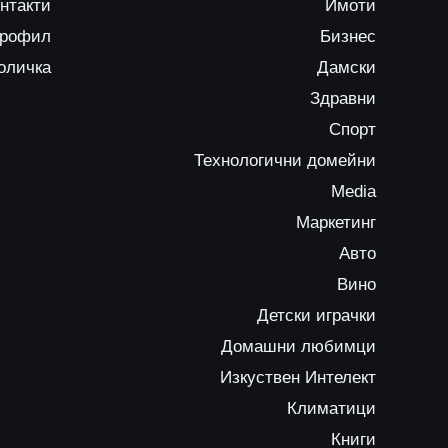
нтакти
Имоти
профил
Бизнес
оличка
Дамски
Здравни
Спорт
Технологични домейни
Media
Маркетинг
Авто
Вино
Детски играчки
Домашни любимци
Изкуствен Интелект
Климатици
Книги