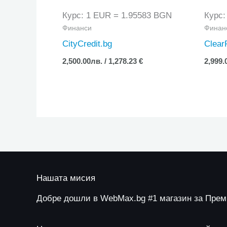
Курс: 1 EUR = 1.95583 BGN
Курс:
Финанси
Финан
CityCredit.bg
Clear
2,500.00
лв.
/ 1,278.23 €
2,999.
Нашата мисия
Добре дошли в WebMax.bg #1 магазин за Пре