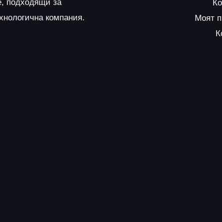
е, подходящи за
Ко
ехнологична компания.
Моят 
К