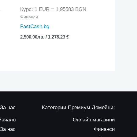
N
Курс: 1 EUR = 1.95583 BGN
Финанси
FastCash.bg
2,500.00
лв.
/ 1,278.23 €
За нас
Категории Премиум Домейни:
Начало
Онлайн магазини
За нас
Финанси