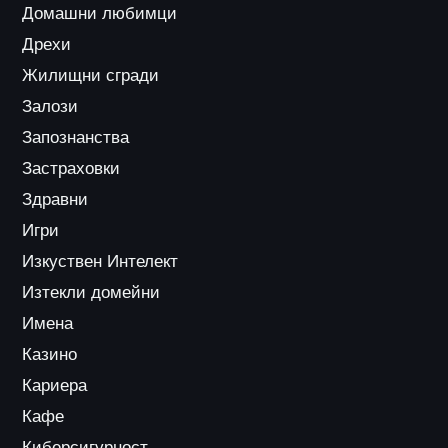
Домашни любимци
Дрехи
Жилищни сгради
Залози
Запознанства
Застраховки
Здравни
Игри
Изкуствен Интелект
Изтекли домейни
Имена
Казино
Кариера
Кафе
Киберсигурност