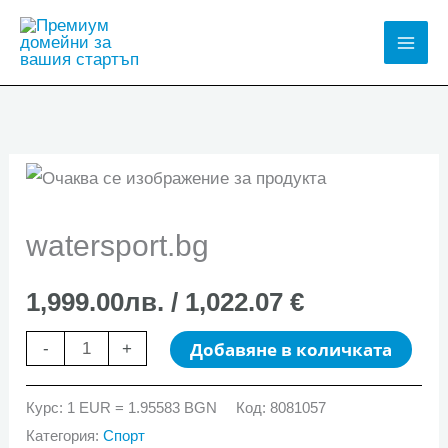
Skip
to
Mai
content
Men
watersport.bg
1,999.00
лв.
/ 1,022.07 €
количество
Добавяне в количката
-
+
за
watersport.bg
Курс: 1 EUR = 1.95583 BGN
Код:
8081057
Категория:
Спорт