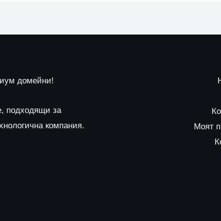
миум домейни!
е, подходящи за
Ко
ехнологична компания.
Моят 
К