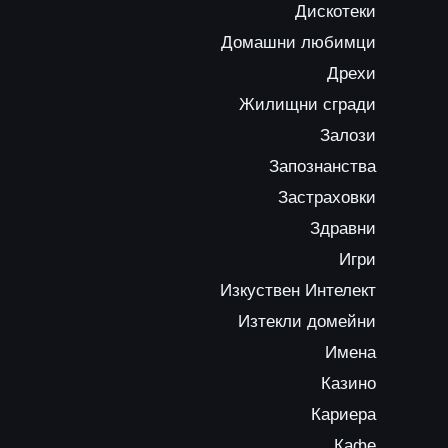
Дискотеки
Домашни любимци
Дрехи
Жилищни сгради
Залози
Запознанства
Застраховки
Здравни
Игри
Изкуствен Интелект
Изтекли домейни
Имена
Казино
Кариера
Кафе