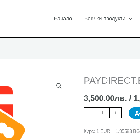
Начало
Всички продукти
PAYDIRECT.
3,500.00
лв.
/ 1
количество
Д
-
+
за
PAYDIRECT.BG
Курс: 1 EUR = 1.95583 B