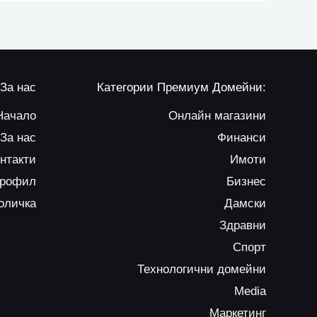
За нас
Категории Премиум Домейни:
Начало
Онлайн магазини
За нас
Финанси
нтакти
Имоти
профил
Бизнес
оличка
Дамски
Здравни
Спорт
Технологични домейни
Media
Маркетинг