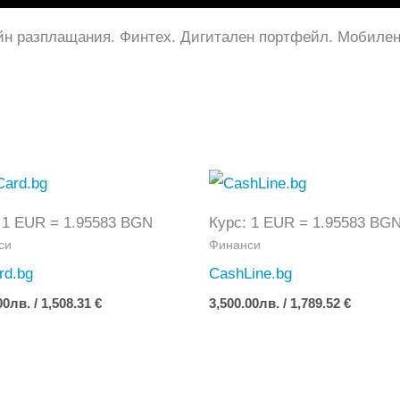
н разплащания. Финтех. Дигитален портфейл. Мобилен 
 1 EUR = 1.95583 BGN
Курс: 1 EUR = 1.95583 BG
си
Финанси
rd.bg
CashLine.bg
00
лв.
/ 1,508.31 €
3,500.00
лв.
/ 1,789.52 €