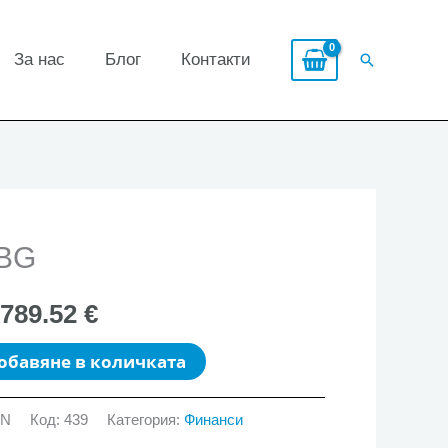
За нас
Блог
Контакти
Search
BG
,789.52 €
обавяне в количката
GN
Код:
439
Категория:
Финанси