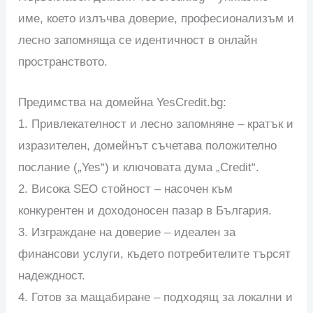
име, което излъчва доверие, професионализъм и
лесно запомняща се идентичност в онлайн
пространството.
Предимства на домейна YesCredit.bg:
1. Привлекателност и лесно запомняне – кратък и
изразителен, домейнът съчетава положително
послание („Yes“) и ключовата дума „Credit“.
2. Висока SEO стойност – насочен към
конкурентен и доходоносен пазар в България.
3. Изграждане на доверие – идеален за
финансови услуги, където потребителите търсят
надеждност.
4. Готов за мащабиране – подходящ за локални и