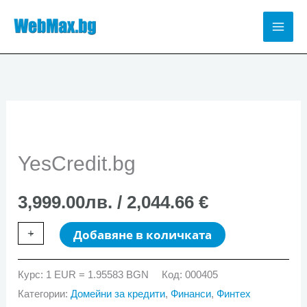
Skip
to
Mai
content
Men
YesCredit.bg
3,999.00
лв.
/ 2,044.66 €
количество
+
-
Добавяне в количката
за
YesCredit.bg
Курс: 1 EUR = 1.95583 BGN
Код:
000405
Категории:
Домейни за кредити
,
Финанси
,
Финтех