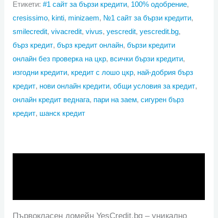
Етикети:
#1 сайт за бързи кредити
,
100% одобрение
,
cresissimo
,
kinti
,
minizaem
,
№1 сайт за бързи кредити
,
smilecredit
,
vivacredit
,
vivus
,
yescredit
,
yescredit.bg
,
бърз кредит
,
бърз кредит онлайн
,
бързи кредити
онлайн без проверка на цкр
,
всички бързи кредити
,
изгодни кредити
,
кредит с лошо цкр
,
най-добрия бърз
кредит
,
нови онлайн кредити
,
общи условия за кредит
,
онлайн кредит веднага
,
пари на заем
,
сигурен бърз
кредит
,
шанск кредит
Описание
Отзиви (0)
Първокласен домейн YesCredit.bg – уникално